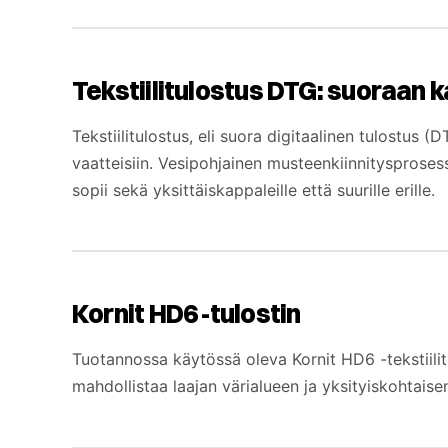
Tekstiilitulostus DTG: suoraan 
Tekstiilitulostus, eli suora digitaalinen tulostu
vaatteisiin. Vesipohjainen musteenkiinnitysproses
sopii sekä yksittäiskappaleille että suurille erille.
Kornit HD6 -tulostin
Tuotannossa käytössä oleva Kornit HD6 -tekstiilit
mahdollistaa laajan värialueen ja yksityiskohtaise