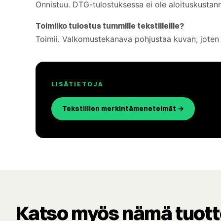
Onnistuu. DTG-tulostuksessa ei ole aloituskustann
Toimiiko tulostus tummille tekstiileille?
Toimii. Valkomustekanava pohjustaa kuvan, joten v
LISÄTIETOJA
Tekstiilien merkintämenetelmät →
Katso myös nämä tuott