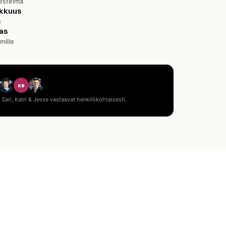
jestelmä
rkkuus
u
as
mille
KB
 Sari, Katri & Jesse vastaavat henkilökohtaisesti.