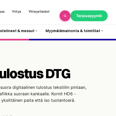
uus
Yritys
Yhteystiedot
Tarjouspyyntö
stelineet & messut
Myymälämainonta & toimitilat
itulostus DTG
suora digitaalinen tulostus tekstiilin pintaan,
afiikka suoraan kankaalle. Kornit HD6 -
 yksittäinen paita että iso tuotantoerä.