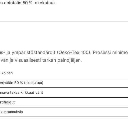
on enintään 50 % tekokuitua.
s- ja ympäristöstandardit (Oeko-Tex 100). Prosessi minimoi
vän ja visuaalisesti tarkan painojäljen.
alkoinen
enintään 50 % tekokuitua)
nava takaa kirkkaat värit
tifioidut
uskustannuksia