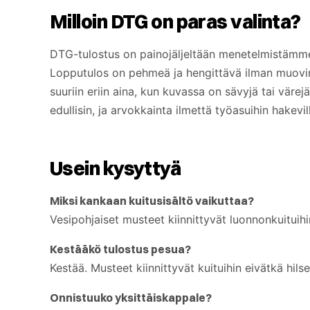
Milloin DTG on paras valinta?
DTG-tulostus on painojäljeltään menetelmistämme ta
Lopputulos on pehmeä ja hengittävä ilman muovimai
suuriin eriin aina, kun kuvassa on sävyjä tai vär
edullisin, ja arvokkainta ilmettä työasuihin hakevil
Usein kysyttyä
Miksi kankaan kuitusisältö vaikuttaa?
Vesipohjaiset musteet kiinnittyvät luonnonkuituihi
Kestääkö tulostus pesua?
Kestää. Musteet kiinnittyvät kuituihin eivätkä hi
Onnistuuko yksittäiskappale?