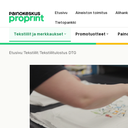
Etusivu
Aineiston toimitus
Alihank
Tietopankki
Tekstiilit ja merkkaukset
Promotuotteet
Pain
Etusivu
/
Tekstiilit
/
Tekstiilitulostus DTG