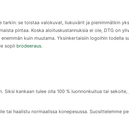
rkin: se toistaa valokuvat, liukuvärit ja pienimmätkin yksi
sta pintaa. Koska aloituskustannuksia ei ole, DTG on ylivoi
ejä enemmän kuin muutama. Yksinkertaisiin logoihin todella s
le sopii
brodeeraus
.
n. Siksi kankaan tulee olla 100 % luonnonkuitua tai sekoite
lseile tai haalistu normaalissa konepesussa. Suosittelemme p