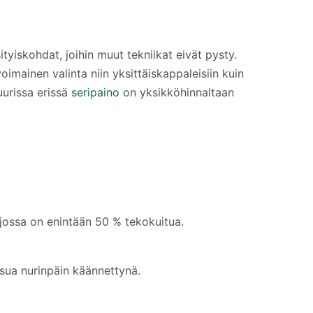
tyiskohdat, joihin muut tekniikat eivät pysty.
mainen valinta niin yksittäiskappaleisiin kuin
uurissa erissä
seripaino
on yksikköhinnaltaan
, jossa on enintään 50 % tekokuitua.
esua nurinpäin käännettynä.