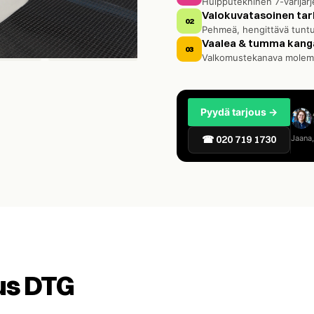
Huipputekninen 7-värijär
Valokuvatasoinen ta
02
Pehmeä, hengittävä tunt
Vaalea & tumma kang
03
Valkomustekanava molem
Pyydä tarjous →
☎ 020 719 1730
Jaana,
tus DTG