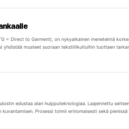
kankaalle
s (DTG = Direct to Garment), on nykyaikainen menetelmä korke
si yhdistää musteet suoraan tekstiilikuituihin tuottaen tar
ulostin edustaa alan huipputeknologiaa. Laajennettu seitse
n kuvantamisen. Prosessi toimii erinomaisesti sekä pienissä 