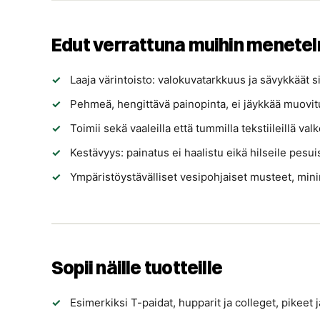
Edut verrattuna muihin menetel
Laaja värintoisto: valokuvatarkkuus ja sävykkäät s
Pehmeä, hengittävä painopinta, ei jäykkää muovi
Toimii sekä vaaleilla että tummilla tekstiileillä 
Kestävyys: painatus ei haalistu eikä hilseile pesui
Ympäristöystävälliset vesipohjaiset musteet, min
Sopii näille tuotteille
Esimerkiksi T-paidat, hupparit ja colleget, pikeet j