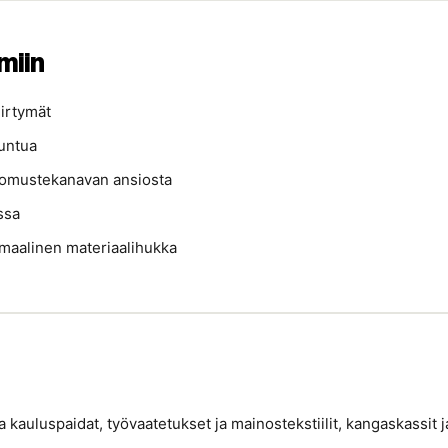
miin
iirtymät
tuntua
valkomustekanavan ansiosta
ssa
imaalinen materiaalihukka
a kauluspaidat, työvaatetukset ja mainostekstiilit, kangaskassit j