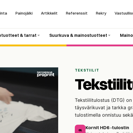
inta
Painojälki
Artikkelit
Referenssit
Rekry
Vastuullis
otuotteet & tarrat
Suurkuva & mainostuotteet
Maino
TEKSTIILIT
Tekstiil
Tekstiilitulostus (DTG) on 
täysvärikuvat ja tarkka gr
tulostimella onnistuu sekä
Kornit HD6 -tulostin
01