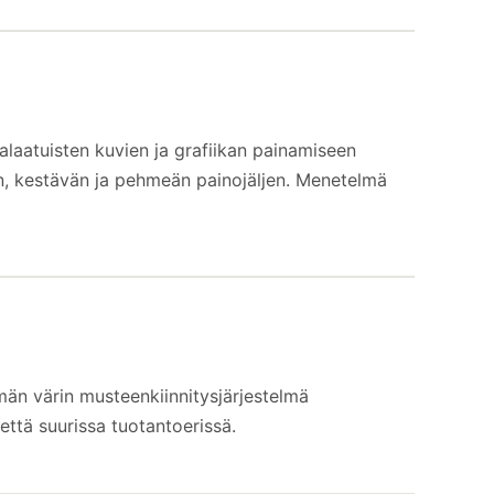
alaatuisten kuvien ja grafiikan painamiseen
kan, kestävän ja pehmeän painojäljen. Menetelmä
män värin musteenkiinnitysjärjestelmä
että suurissa tuotantoerissä.