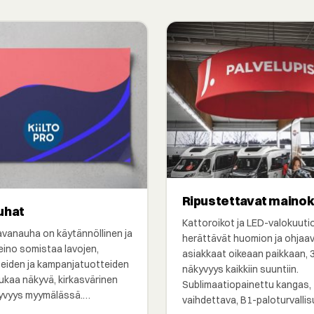
Ripustettavat maino
uhat
Kattoroikot ja LED-valokuuti
avanauha on käytännöllinen ja
herättävät huomion ja ohjaa
eino somistaa lavojen,
asiakkaat oikeaan paikkaan, 
teiden ja kampanjatuotteiden
näkyvyys kaikkiin suuntiin.
ukaa näkyvä, kirkasvärinen
Sublimaatiopainettu kangas,
yvyys myymälässä.…
vaihdettava, B1-paloturvalli