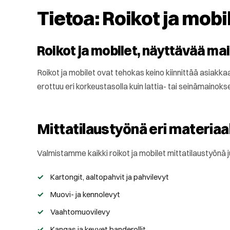
Tietoa: Roikot ja mobi
Roikot ja mobilet, näyttävää mai
Roikot ja mobilet ovat tehokas keino kiinnittää asiak
erottuu eri korkeustasolla kuin lattia- tai seinämainokset
Mittatilaustyönä eri materiaa
Valmistamme kaikki roikot ja mobilet mittatilaustyönä j
Kartongit, aaltopahvit ja pahvilevyt
Muovi- ja kennolevyt
Vaahtomuovilevy
Kangas ja kevyet banderollit