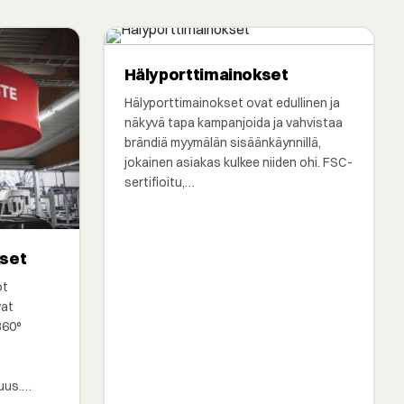
Hälyporttimainokset
Hälyporttimainokset ovat edullinen ja
näkyvä tapa kampanjoida ja vahvistaa
brändiä myymälän sisäänkäynnillä,
jokainen asiakas kulkee niiden ohi. FSC-
sertifioitu,…
kset
ot
vat
360°
suus.…