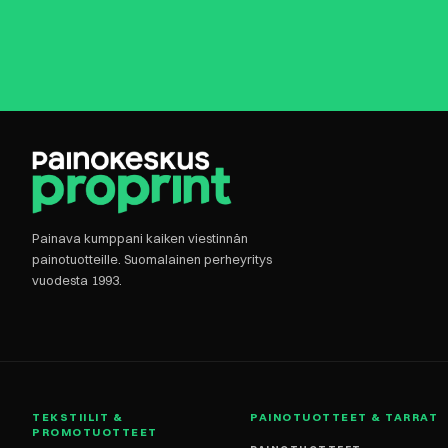
Painava kumppani kaiken viestinnän
painotuotteille. Suomalainen perheyritys
vuodesta 1993.
TEKSTIILIT &
PAINOTUOTTEET & TARRAT
PROMOTUOTTEET