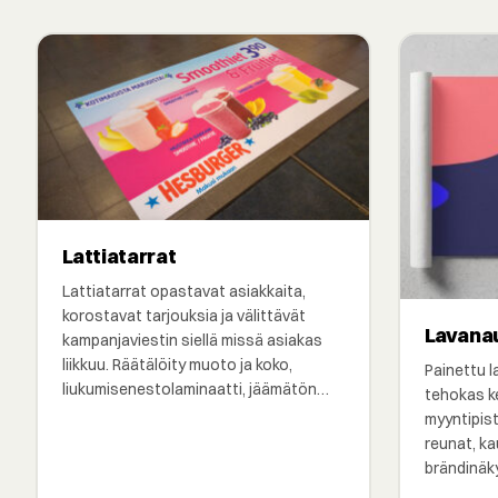
Lattiatarrat
Lattiatarrat opastavat asiakkaita,
korostavat tarjouksia ja välittävät
Lavana
kampanjaviestin siellä missä asiakas
liikkuu. Räätälöity muoto ja koko,
Painettu l
liukumisenestolaminaatti, jäämätön…
tehokas k
myyntipis
reunat, ka
brändinäk