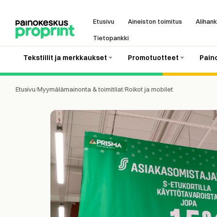
Etusivu
Aineiston toimitus
Alihank
Tietopankki
Tekstiilit ja merkkaukset
Promotuotteet
Pain
Etusivu
/
Myymälämainonta & toimitilat
/
Roikot ja mobilet