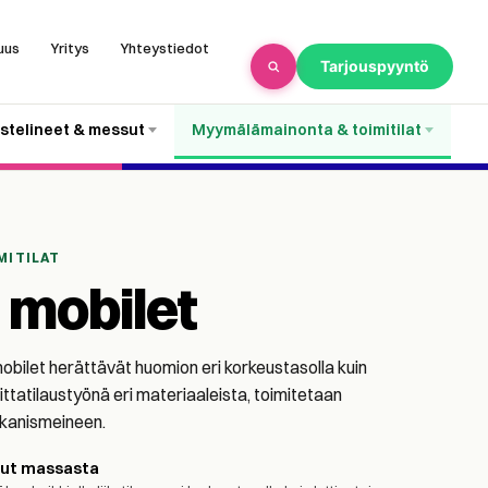
uus
Yritys
Yhteystiedot
Tarjouspyyntö
stelineet & messut
Myymälämainonta & toimitilat
MITILAT
a mobilet
mobilet herättävät huomion eri korkeustasolla kuin
ittatilaustyönä eri materiaaleista, toimitetaan
kanismeineen.
tut massasta