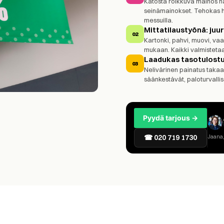
Katosta roikkuva mainos näky
seinämainokset. Tehokas 
messuilla.
Mittatilaustyönä: juuri
02
Kartonki, pahvi, muovi, va
mukaan. Kaikki valmistetaa
Laadukas tasotulostu
03
Nelivärinen painatus takaa 
säänkestävät, paloturvallis
Pyydä tarjous →
☎ 020 719 1730
Jaana,