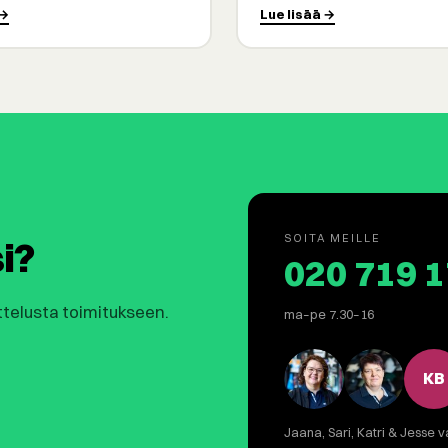
 →
Lue lisää →
SOITA MEILLE
i?
020 719 
ttelusta toimitukseen.
ma–pe 7.30–16
KB
Jaana, Sari, Katri & Jesse v