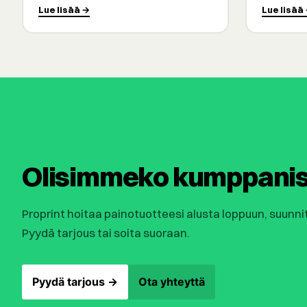
Lue lisää →
Lue lisää
Olisimmeko kumppanis
Proprint hoitaa painotuotteesi alusta loppuun, suunni
Pyydä tarjous tai soita suoraan.
Pyydä tarjous →
Ota yhteyttä