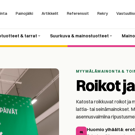
inta
Painojälki
Artikkelit
Referenssit
Rekry
Vastuullis
otuotteet & tarrat
Suurkuva & mainostuotteet
Maino
MYYMÄLÄMAINONTA & TOI
Roikot j
Katosta roikkuvat roikot ja 
lattia- tai seinämainokset. M
asennusvalmiina ripustusme
Huomio ylhäältä: ero
01