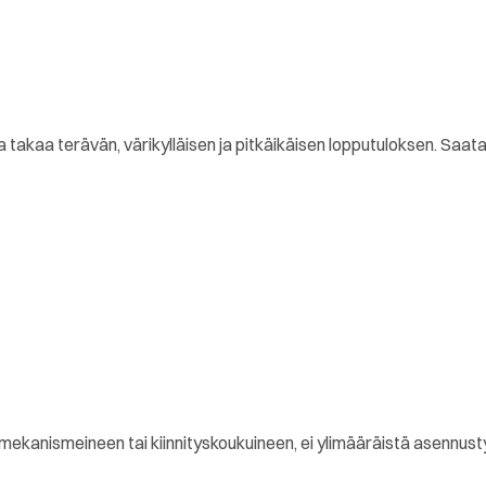
a takaa terävän, värikylläisen ja pitkäikäisen lopputuloksen. Saat
smekanismeineen tai kiinnityskoukuineen, ei ylimääräistä asennu