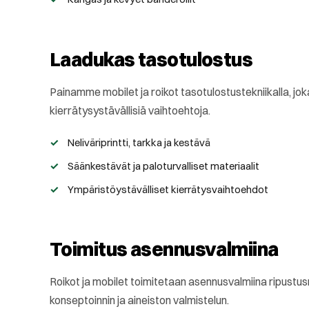
Laadukas tasotulostus
Painamme mobilet ja roikot tasotulostustekniikalla, jok
kierrätysystävällisiä vaihtoehtoja.
Neliväriprintti, tarkka ja kestävä
Säänkestävät ja paloturvalliset materiaalit
Ympäristöystävälliset kierrätysvaihtoehdot
Toimitus asennusvalmiina
Roikot ja mobilet toimitetaan asennusvalmiina ripustu
konseptoinnin ja aineiston valmistelun.