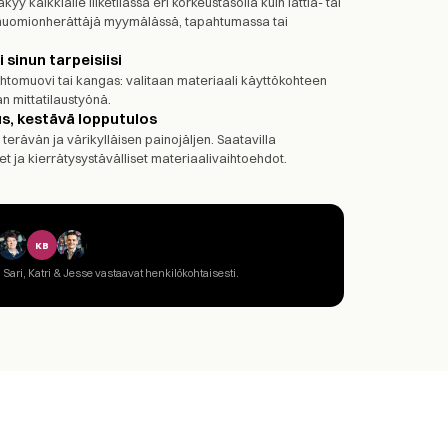
y kaikkialle liiketilassa eri korkeustasolla kuin lattia- tai
huomionherättäjä myymälässä, tapahtumassa tai
 sinun tarpeisiisi
ahtomuovi tai kangas: valitaan materiaali käyttökohteen
n mittatilaustyönä.
s, kestävä lopputulos
terävän ja värikylläisen painojäljen. Saatavilla
et ja kierrätysystävälliset materiaalivaihtoehdot.
KB
 Sari, Katri & Jesse vastaavat henkilökohtaisesti.