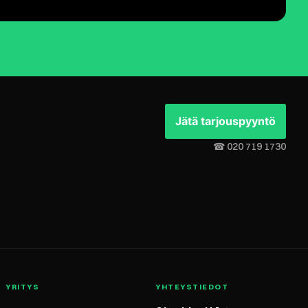
Jätä tarjouspyyntö
☎︎ 020 719 1730
YRITYS
YHTEYSTIEDOT