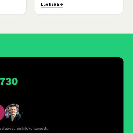
Lue lisää →
1730
astaavat henkilökohtaisesti.