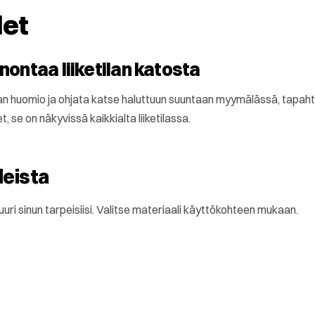
let
nontaa liiketilan katosta
kaan huomio ja ohjata katse haluttuun suuntaan myymälässä, tapah
, se on näkyvissä kaikkialta liiketilassa.
leista
uuri sinun tarpeisiisi. Valitse materiaali käyttökohteen mukaan.