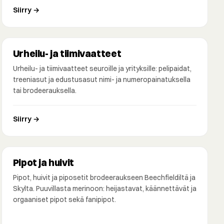
Siirry →
Urheilu- ja tiimivaatteet
Urheilu- ja tiimivaatteet seuroille ja yrityksille: pelipaidat,
treeniasut ja edustusasut nimi- ja numeropainatuksella
tai brodeerauksella.
Siirry →
Pipot ja huivit
Pipot, huivit ja piposetit brodeeraukseen Beechfieldiltä ja
Skylta. Puuvillasta merinoon: heijastavat, käännettävät ja
orgaaniset pipot sekä fanipipot.