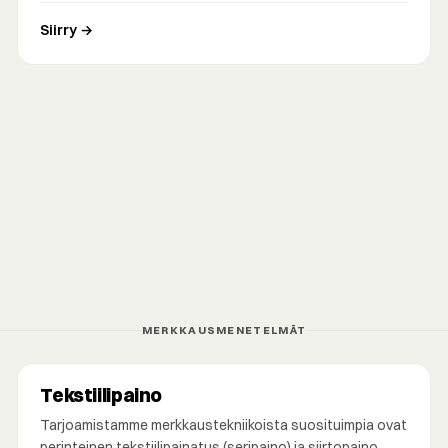
Siirry →
MERKKAUSMENETELMÄT
Tekstiilipaino
Tarjoamistamme merkkaustekniikoista suosituimpia ovat
perinteinen tekstiilipainatus (seripaino) ja siirtopaino.