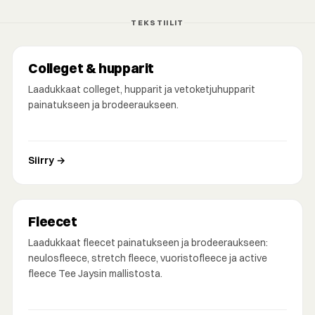
TEKSTIILIT
Colleget & hupparit
Laadukkaat colleget, hupparit ja vetoketjuhupparit
painatukseen ja brodeeraukseen.
Siirry →
Fleecet
Laadukkaat fleecet painatukseen ja brodeeraukseen:
neulosfleece, stretch fleece, vuoristofleece ja active
fleece Tee Jaysin mallistosta.