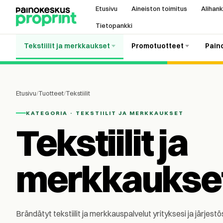
Etusivu
Aineiston toimitus
Alihank
Tietopankki
Tekstiilit ja merkkaukset
Promotuotteet
Pain
Etusivu
/
Tuotteet
/
Tekstiilit
KATEGORIA · TEKSTIILIT JA MERKKAUKSET
Tekstiilit ja
merkkaukset
Brändätyt tekstiilit ja merkkauspalvelut yrityksesi ja järjestö