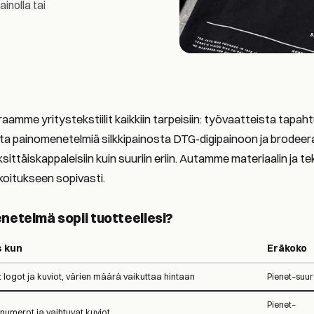
ainolla tai
mme yritystekstiilit kaikkiin tarpeisiin: työvaatteista tapahtu
 painomenetelmiä silkkipainosta DTG-digipainoon ja brodeer
ksittäiskappaleisiin kuin suuriin eriin. Autamme materiaalin ja t
rkoitukseen sopivasti.
etelmä sopii tuotteellesi?
 kun
Eräkoko
t logot ja kuviot, värien määrä vaikuttaa hintaan
Pienet–suur
Pienet–
 numerot ja vaihtuvat kuviot