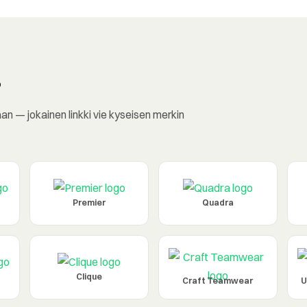
?
 — jokainen linkki vie kyseisen merkin
Premier
Quadra
Clique
Craft Teamwear
U