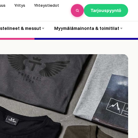
uus
Yritys
Yhteystiedot
Tarjouspyyntö
stelineet & messut
Myymälämainonta & toimitilat