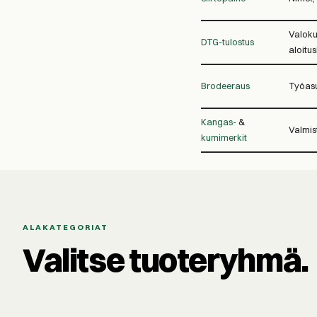
Valoku
DTG-tulostus
aloitu
Brodeeraus
Työasu
Kangas-
&
Valmist
kumimerkit
ALAKATEGORIAT
Valitse tuoteryhmä.