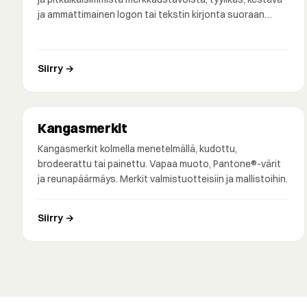
ja ammattimainen logon tai tekstin kirjonta suoraan…
Siirry →
Kangasmerkit
Kangasmerkit kolmella menetelmällä, kudottu,
brodeerattu tai painettu. Vapaa muoto, Pantone®-värit
ja reunapäärmäys. Merkit valmistuotteisiin ja mallistoihin.
Siirry →