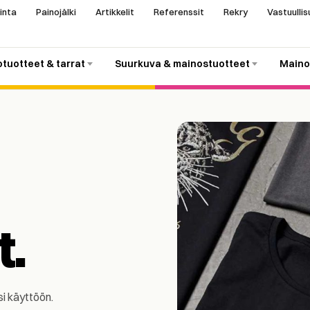
inta
Painojälki
Artikkelit
Referenssit
Rekry
Vastuullis
otuotteet & tarrat
Suurkuva & mainostuotteet
Maino
.
si käyttöön.