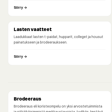
Siirry →
Lasten vaatteet
Laadukkaat lasten t-paidat, hupparit, colleget ja housut
painatukseen ja brodeeraukseen.
Siirry →
Brodeeraus
Brodeeraus eli koristeompelu on yksi arvostetuimmista
ja pitkäikäisimmistä merkkaustavoista, tyylikäs, kestävä