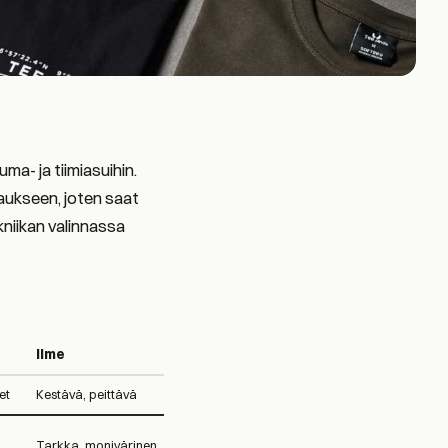
ma- ja tiimiasuihin.
aukseen, joten saat
ekniikan valinnassa
Ilme
et
Kestävä, peittävä
Tarkka, monivärinen