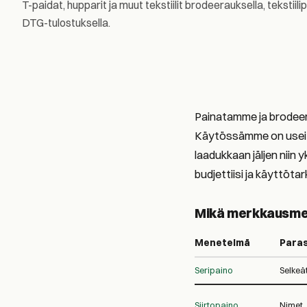
T-paidat, hupparit ja muut tekstiilit brodeerauksella, tekstiilip
DTG-tulostuksella.
Painatamme ja brodeeraa
Käytössämme on useita
laadukkaan jäljen niin y
budjettiisi ja käyttöta
Mikä merkkausmen
Menetelmä
Paras
Seripaino
Selkeä
Siirtopaino
Nimet,