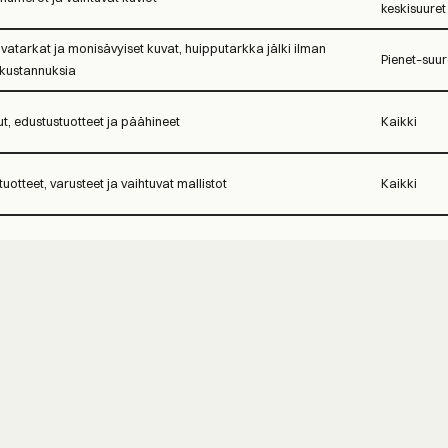
keskisuuret
vatarkat ja monisävyiset kuvat, huipputarkka jälki ilman
Pienet–suur
skustannuksia
t, edustustuotteet ja päähineet
Kaikki
uotteet, varusteet ja vaihtuvat mallistot
Kaikki