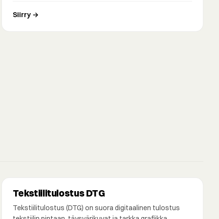
Siirry →
Tekstiilitulostus DTG
Tekstiilitulostus (DTG) on suora digitaalinen tulostus
tekstiilin pintaan, täysvärikuvat ja tarkka grafiikka